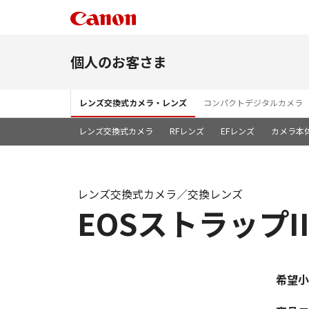
個人のお客さま
レンズ交換式カメラ・レンズ
コンパクトデジタルカメラ
レンズ交換式カメラ
RFレンズ
EFレンズ
カメラ本
レンズ交換式カメラ／交換レンズ
EOSストラップI
希望小