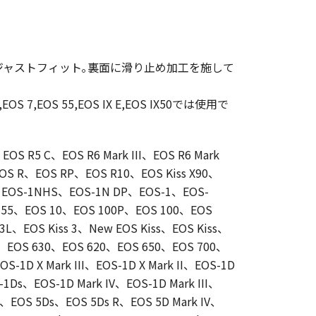
にジャストフィット｡裏面に滑り止め加工を施して
S 7,EOS 55,EOS IX E,EOS IX50では使用で
OS R5 C、EOS R6 Mark III、EOS R6 Mark
OS R、EOS RP、EOS R10、EOS Kiss X90、
EOS-1NHS、EOS-1N DP、EOS-1、EOS-
 55、EOS 10、EOS 100P、EOS 100、EOS
s 3L、EOS Kiss 3、New EOS Kiss、EOS Kiss、
T、EOS 630、EOS 620、EOS 650、EOS 700、
S-1D X Mark III、EOS-1D X Mark II、EOS-1D
-1Ds、EOS-1D Mark IV、EOS-1D Mark III、
D、EOS 5Ds、EOS 5Ds R、EOS 5D Mark IV、