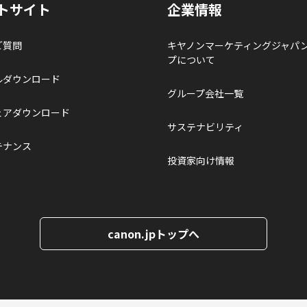
トサイト
企業情報
ご質問
キヤノンマーケティングジャパ
プについて
ルダウンロード
グループ会社一覧
ェアダウンロード
サステナビリティ
テナンス
投資家向け情報
canon.jpトップへ