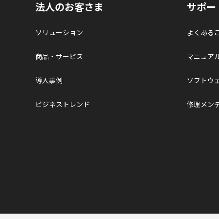
法人のお客さま
サポー
ソリューション
よくある
商品・サービス
マニュア
導入事例
ソフトウ
ビジネストレンド
修理メン