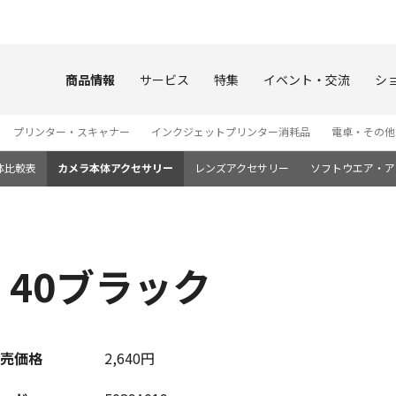
このページの本文へ
商品情報
サービス
特集
イベント・交流
シ
プリンター・スキャナー
インクジェットプリンター消耗品
電卓・その他
体比較表
カメラ本体アクセサリー
レンズアクセサリー
ソフトウエア・ア
I 40ブラック
売価格
2,640円