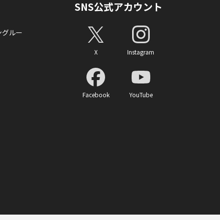
SNS公式アカウント
ングルー
X
Instagram
Facebook
YouTube