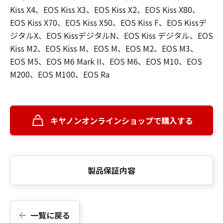
Kiss X4、EOS Kiss X3、EOS Kiss X2、EOS Kiss X80、
EOS Kiss X70、EOS Kiss X50、EOS Kiss F、EOS Kissデ
ジタルX、EOS KissデジタルN、EOS Kiss デジタル、EOS
Kiss M2、EOS Kiss M、EOS M、EOS M2、EOS M3、
EOS M5、EOS M6 Mark II、EOS M6、EOS M10、EOS
M200、EOS M100、EOS Ra
キヤノンオンラインショップで購入する
製品保証内容
一覧に戻る