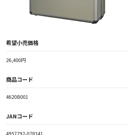
希望小売価格
26,400円
商品コード
4620B001
JANコード
4957792-078341