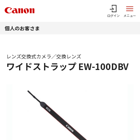
このページの本文へ
ログイン
メニュー
個人のお客さま
レンズ交換式カメラ／交換レンズ
ワイドストラップ EW-100DBV