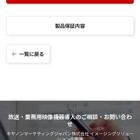
製品保証内容
一覧に戻る
放送・業務用映像機器導入のご相談・お問い合わ
せ
キヤノンマーケティングジャパン株式会社 イメージングソリュー
ション企画課