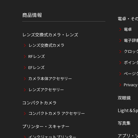
位
置
商品情報
電卓・そ
電卓
レンズ交換式カメラ・レンズ
電子辞
レンズ交換式カメラ
クロッ
RFレンズ
ポイン
EFレンズ
ページ
カメラ本体アクセサリー
Privacy
レンズアクセサリー
双眼鏡
コンパクトカメラ
Light＆Sp
コンパクトカメラ アクセサリー
写真集
プリンター・スキャナー
アプリ・
インクジェットプリンター