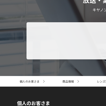
放送・
キヤノ
サ
個人のお客さま
商品情報
レンズ
イ
ト
内
の
現
個人のお客さま
在