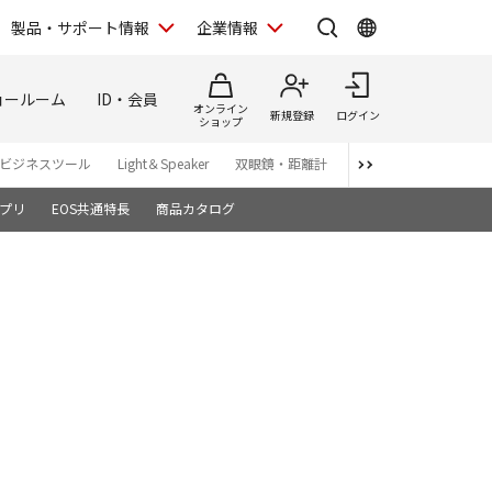
製品・サポート情報
企業情報
ョールーム
ID・会員
オンライン
新規登録
ログイン
ショップ
ビジネスツール
Light＆Speaker
双眼鏡・距離計
写真集
アプリ・ソ
プリ
EOS共通特長
商品カタログ