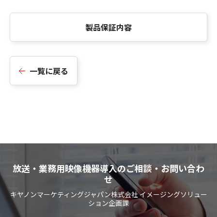
製品保証内容
一覧に戻る
放送・業務用映像機器導入のご相談・お問い合わ
せ
キヤノンマーケティングジャパン株式会社 イメージングソリュー
ション企画課