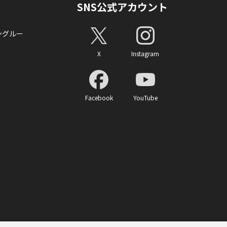
SNS公式アカウント
ングルー
X
Instagram
Facebook
YouTube