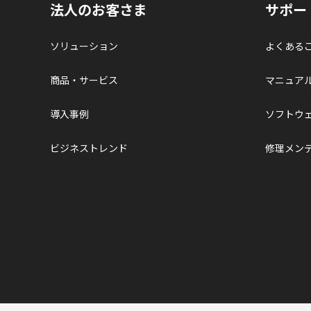
法人のお客さま
サポー
ソリューション
よくある
商品・サービス
マニュア
導入事例
ソフトウ
ビジネストレンド
修理メン