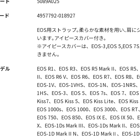
ード
5089A025
コード
4957792-018927
EOS用ストラップ｡柔らかな素材を用い､肩
います｡アイピースカバー付き｡
※アイピースカバーは、EOS-3,EOS 5,EOS 7S,EO
きません。
デル
EOS R1、EOS R3、EOS R5 Mark II、EOS R5、E
II、EOS R6 V、EOS R6、EOS R7、EOS R8、E
EOS-1V、EOS-1VHS、EOS-1N、EOS-1NRS、
1HS、EOS-3、EOS 5、EOS 7s、EOS 7、EOS
Kiss7、EOS Kiss 5、EOS Kiss Lite、EOS Kis
EOS 1000s、EOS 1000、EOS 3000、EOS R
EOS 750、EOS 850、EOS IX E、EOS IX 50、EO
X、EOS-1Ds Mark III、EOS-1Ds Mark II、EOS
EOS-1D Mark II N、EOS-1D MarkⅡ、EOS-1