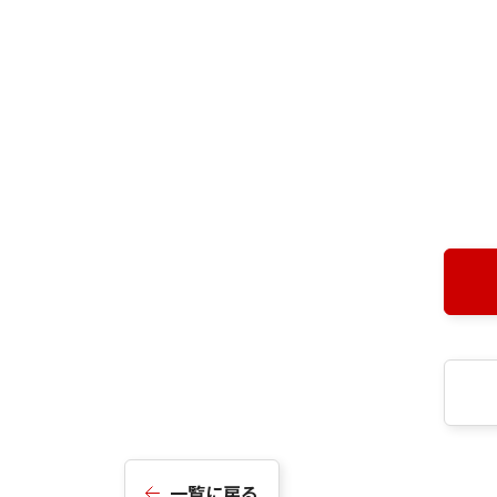
一覧に戻る