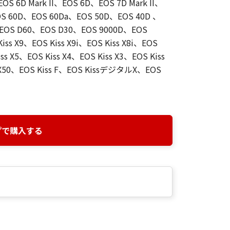
EOS 6D Mark II、EOS 6D、EOS 7D Mark II、
S 60D、EOS 60Da、EOS 50D、EOS 40D 、
EOS D60、EOS D30、EOS 9000D、EOS
iss X9、EOS Kiss X9i、EOS Kiss X8i、EOS
iss X5、EOS Kiss X4、EOS Kiss X3、EOS Kiss
ss X50、EOS Kiss F、EOS KissデジタルX、EOS
プで購入する