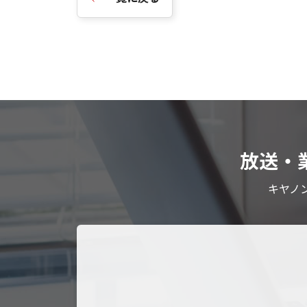
放送・
キヤノ