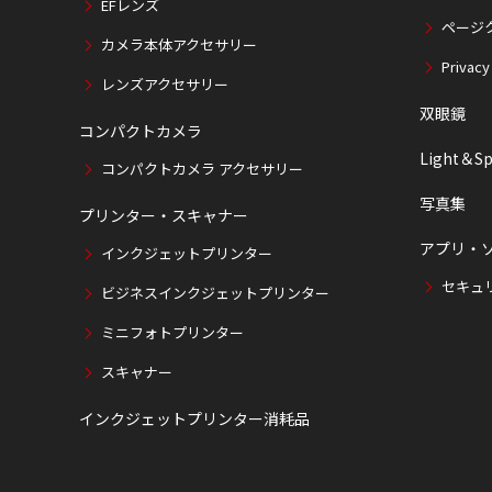
EFレンズ
ページ
カメラ本体アクセサリー
Privacy
レンズアクセサリー
双眼鏡
コンパクトカメラ
Light＆Sp
コンパクトカメラ アクセサリー
写真集
プリンター・スキャナー
アプリ・
インクジェットプリンター
セキュ
ビジネスインクジェットプリンター
ミニフォトプリンター
スキャナー
インクジェットプリンター消耗品