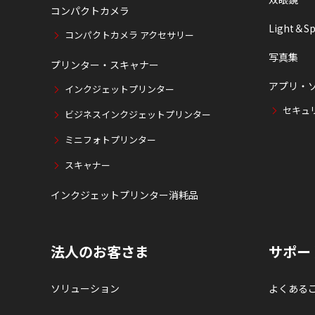
コンパクトカメラ
Light＆Sp
コンパクトカメラ アクセサリー
写真集
プリンター・スキャナー
アプリ・
インクジェットプリンター
セキュ
ビジネスインクジェットプリンター
ミニフォトプリンター
スキャナー
インクジェットプリンター消耗品
法人のお客さま
サポー
ソリューション
よくある