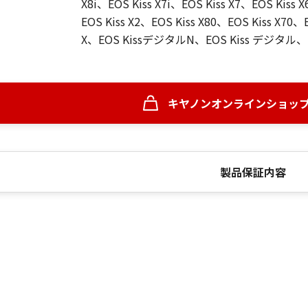
X8i、EOS Kiss X7i、EOS Kiss X7、EOS Kiss 
EOS Kiss X2、EOS Kiss X80、EOS Kiss X70
X、EOS KissデジタルN、EOS Kiss デジタル、E
キヤノンオンラインショッ
製品保証内容