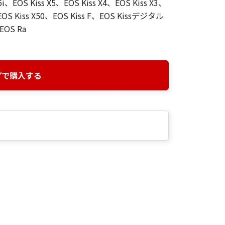
X6i、EOS Kiss X5、EOS Kiss X4、EOS Kiss X3、
、EOS Kiss X50、EOS Kiss F、EOS Kissデジタル
OS Ra
プで購入する