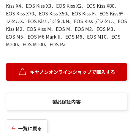
Kiss X4、EOS Kiss X3、EOS Kiss X2、EOS Kiss X80、
EOS Kiss X70、EOS Kiss X50、EOS Kiss F、EOS Kissデ
ジタルX、EOS KissデジタルN、EOS Kiss デジタル、EOS
Kiss M2、EOS Kiss M、EOS M、EOS M2、EOS M3、
EOS M5、EOS M6 Mark II、EOS M6、EOS M10、EOS
M200、EOS M100、EOS Ra
キヤノンオンラインショップで購入する
製品保証内容
一覧に戻る