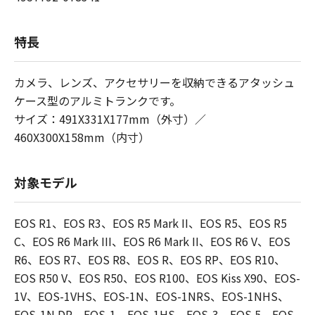
特長
カメラ、レンズ、アクセサリーを収納できるアタッシュ
ケース型のアルミトランクです。
サイズ：491X331X177mm（外寸）／
460X300X158mm（内寸）
対象モデル
EOS R1、EOS R3、EOS R5 Mark II、EOS R5、EOS R5
C、EOS R6 Mark III、EOS R6 Mark II、EOS R6 V、EOS
R6、EOS R7、EOS R8、EOS R、EOS RP、EOS R10、
EOS R50 V、EOS R50、EOS R100、EOS Kiss X90、EOS-
1V、EOS-1VHS、EOS-1N、EOS-1NRS、EOS-1NHS、
EOS-1N DP、EOS-1、EOS-1HS、EOS-3、EOS 5、EOS