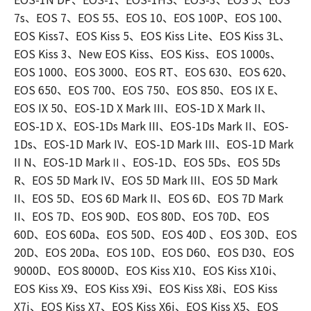
7s、EOS 7、EOS 55、EOS 10、EOS 100P、EOS 100、
EOS Kiss7、EOS Kiss 5、EOS Kiss Lite、EOS Kiss 3L、
EOS Kiss 3、New EOS Kiss、EOS Kiss、EOS 1000s、
EOS 1000、EOS 3000、EOS RT、EOS 630、EOS 620、
EOS 650、EOS 700、EOS 750、EOS 850、EOS IX E、
EOS IX 50、EOS-1D X Mark III、EOS-1D X Mark II、
EOS-1D X、EOS-1Ds Mark III、EOS-1Ds Mark II、EOS-
1Ds、EOS-1D Mark IV、EOS-1D Mark III、EOS-1D Mark
II N、EOS-1D MarkⅡ、EOS-1D、EOS 5Ds、EOS 5Ds
R、EOS 5D Mark IV、EOS 5D Mark III、EOS 5D Mark
II、EOS 5D、EOS 6D Mark II、EOS 6D、EOS 7D Mark
II、EOS 7D、EOS 90D、EOS 80D、EOS 70D、EOS
60D、EOS 60Da、EOS 50D、EOS 40D 、EOS 30D、EOS
20D、EOS 20Da、EOS 10D、EOS D60、EOS D30、EOS
9000D、EOS 8000D、EOS Kiss X10、EOS Kiss X10i、
EOS Kiss X9、EOS Kiss X9i、EOS Kiss X8i、EOS Kiss
X7i、EOS Kiss X7、EOS Kiss X6i、EOS Kiss X5、EOS