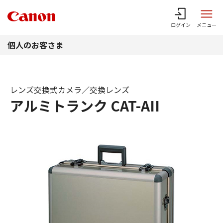
このページの本文へ
ログイン
メニュー
個人のお客さま
レンズ交換式カメラ／交換レンズ
アルミトランク CAT-AII