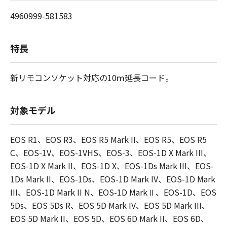
4960999-581583
特長
新リモコンソケット対応の10ｍ延長コード。
対象モデル
EOS R1、EOS R3、EOS R5 Mark II、EOS R5、EOS R5
C、EOS-1V、EOS-1VHS、EOS-3、EOS-1D X Mark III、
EOS-1D X Mark II、EOS-1D X、EOS-1Ds Mark III、EOS-
1Ds Mark II、EOS-1Ds、EOS-1D Mark IV、EOS-1D Mark
III、EOS-1D Mark II N、EOS-1D MarkⅡ、EOS-1D、EOS
5Ds、EOS 5Ds R、EOS 5D Mark IV、EOS 5D Mark III、
EOS 5D Mark II、EOS 5D、EOS 6D Mark II、EOS 6D、