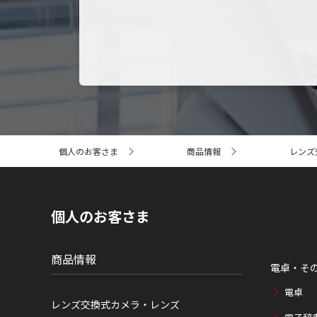
サ
個人のお客さま
商品情報
レンズ
イ
ト
内
の
現
個人のお客さま
在
位
置
商品情報
電卓・そ
電卓
レンズ交換式カメラ・レンズ