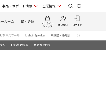
製品・サポート情報
企業情報
ョールーム
ID・会員
オンライン
新規登録
ログイン
ショップ
ビジネスツール
Light＆Speaker
双眼鏡・距離計
写真集
アプリ・ソ
プリ
EOS共通特長
商品カタログ