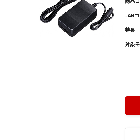
商品コ
JAN
特長
対象モ