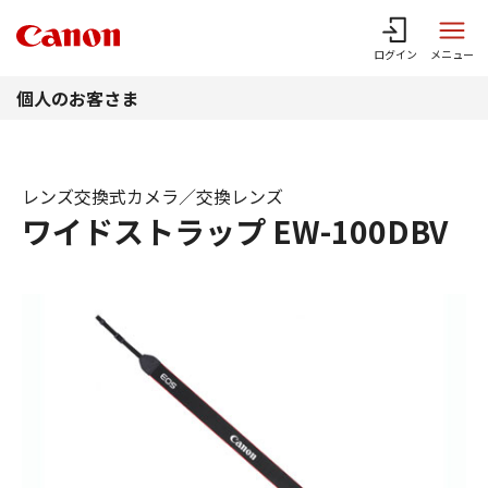
このページの本文へ
ログイン
メニュー
個人のお客さま
レンズ交換式カメラ／交換レンズ
ワイドストラップ EW-100DBV