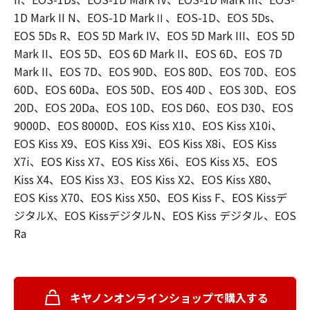
1D Mark II N、EOS-1D MarkⅡ、EOS-1D、EOS 5Ds、
EOS 5Ds R、EOS 5D Mark IV、EOS 5D Mark III、EOS 5D
Mark II、EOS 5D、EOS 6D Mark II、EOS 6D、EOS 7D
Mark II、EOS 7D、EOS 90D、EOS 80D、EOS 70D、EOS
60D、EOS 60Da、EOS 50D、EOS 40D 、EOS 30D、EOS
20D、EOS 20Da、EOS 10D、EOS D60、EOS D30、EOS
9000D、EOS 8000D、EOS Kiss X10、EOS Kiss X10i、
EOS Kiss X9、EOS Kiss X9i、EOS Kiss X8i、EOS Kiss
X7i、EOS Kiss X7、EOS Kiss X6i、EOS Kiss X5、EOS
Kiss X4、EOS Kiss X3、EOS Kiss X2、EOS Kiss X80、
EOS Kiss X70、EOS Kiss X50、EOS Kiss F、EOS Kissデ
ジタルX、EOS KissデジタルN、EOS Kiss デジタル、EOS
Ra
キヤノンオンラインショップで購入する