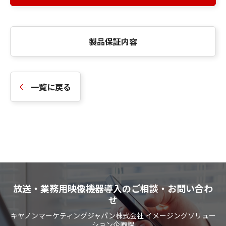
製品保証内容
一覧に戻る
放送・業務用映像機器導入のご相談・お問い合わ
せ
キヤノンマーケティングジャパン株式会社 イメージングソリュー
ション企画課