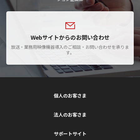
Webサイトからのお問い合わせ
放送・業務用映像機器導入のご相談・お問い合わせを承りま
す。
個人のお客さま
法人のお客さま
サポートサイト