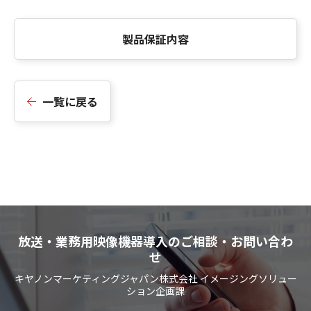
製品保証内容
一覧に戻る
放送・業務用映像機器導入のご相談・お問い合わ
せ
キヤノンマーケティングジャパン株式会社 イメージングソリュー
ション企画課