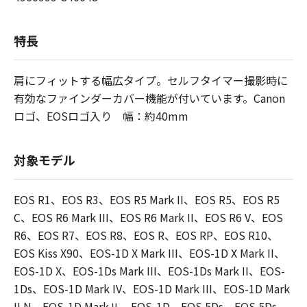
特長
肩にフィットする幅広タイプ。セルフタイマー撮影時に
有効なファインダーカバー機能が付いています。Canon
ロゴ、EOSロゴ入り 幅：約40mm
対象モデル
EOS R1、EOS R3、EOS R5 Mark II、EOS R5、EOS R5
C、EOS R6 Mark III、EOS R6 Mark II、EOS R6 V、EOS
R6、EOS R7、EOS R8、EOS R、EOS RP、EOS R10、
EOS Kiss X90、EOS-1D X Mark III、EOS-1D X Mark II、
EOS-1D X、EOS-1Ds Mark III、EOS-1Ds Mark II、EOS-
1Ds、EOS-1D Mark IV、EOS-1D Mark III、EOS-1D Mark
II N、EOS-1D MarkⅡ、EOS-1D、EOS 5Ds、EOS 5Ds