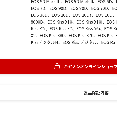
EOS 5D Mark III、EOS 5D Mark II、EOS 5D、
EOS 7D、EOS 90D、EOS 80D、EOS 70D、EO
EOS 30D、EOS 20D、EOS 20Da、EOS 10D、
8000D、EOS Kiss X10、EOS Kiss X10i、EOS K
Kiss X7i、EOS Kiss X7、EOS Kiss X6i、EOS K
X2、EOS Kiss X80、EOS Kiss X70、EOS Ki
KissデジタルN、EOS Kiss デジタル、EOS Ra
キヤノンオンラインショッ
製品保証内容