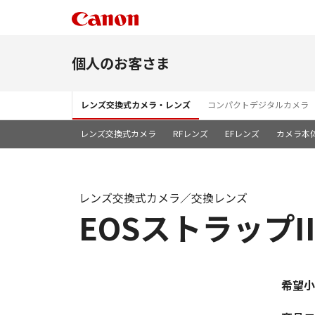
個人のお客さま
レンズ交換式カメラ・レンズ
コンパクトデジタルカメラ
レンズ交換式カメラ
RFレンズ
EFレンズ
カメラ本
レンズ交換式カメラ／交換レンズ
EOSストラップII
希望小