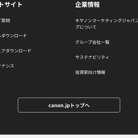
トサイト
企業情報
ご質問
キヤノンマーケティングジャパ
プについて
ルダウンロード
グループ会社一覧
ェアダウンロード
サステナビリティ
テナンス
投資家向け情報
canon.jpトップへ