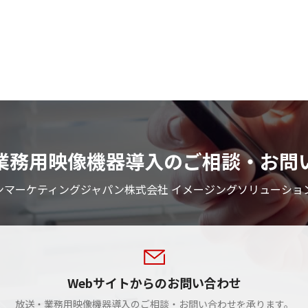
業務用映像機器導入のご相談・お問
ンマーケティングジャパン株式会社 イメージングソリューショ
Webサイトからのお問い合わせ
放送・業務用映像機器導入のご相談・お問い合わせを承ります。