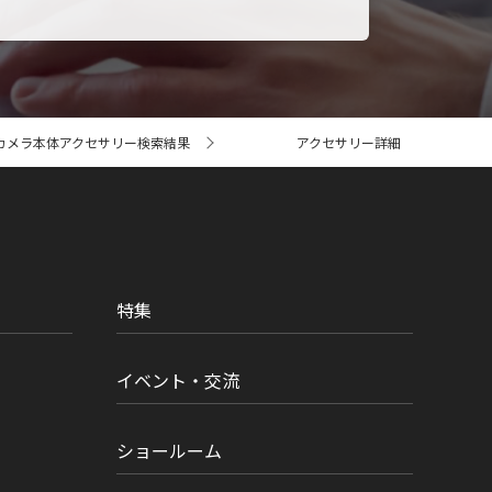
カメラ本体アクセサリー検索結果
アクセサリー詳細
特集
イベント・交流
ショールーム