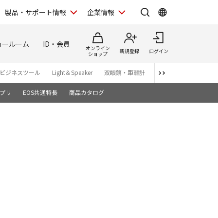
製品・サポート情報
企業情報
ョールーム
ID・会員
オンライン
新規登録
ログイン
ショップ
ビジネスツール
Light＆Speaker
双眼鏡・距離計
写真集
アプリ・ソ
プリ
EOS共通特長
商品カタログ