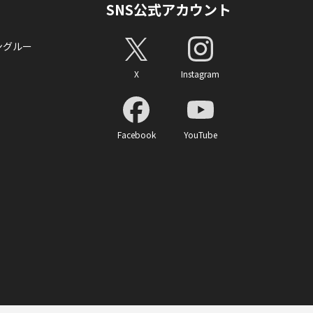
SNS公式アカウント
ングルー
X
Instagram
Facebook
YouTube