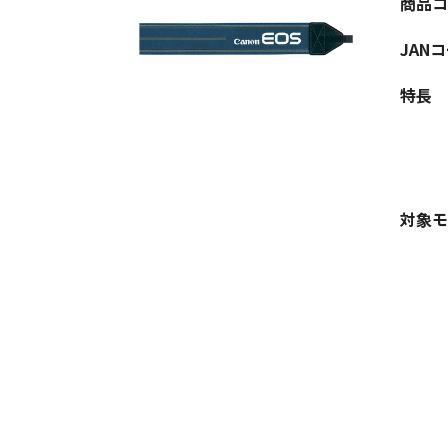
商品コ
JAN
特長
対象モ