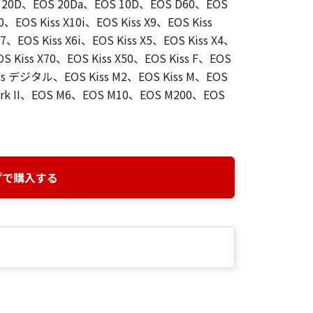
 20D、EOS 20Da、EOS 10D、EOS D60、EOS
EOS Kiss X10i、EOS Kiss X9、EOS Kiss
X7、EOS Kiss X6i、EOS Kiss X5、EOS Kiss X4、
OS Kiss X70、EOS Kiss X50、EOS Kiss F、EOS
 デジタル、EOS Kiss M2、EOS Kiss M、EOS
rk II、EOS M6、EOS M10、EOS M200、EOS
プで購入する