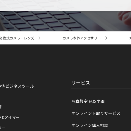
交換式カメラ・レンズ
カメラ本体アクセサリー
サービス
の他ビジネスツール
写真教室 EOS学園
書
オンライン下取りサービス
ク&タイマー
オンライン購入相談
ター