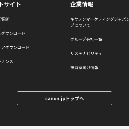
トサイト
企業情報
ご質問
キヤノンマーケティングジャパ
プについて
ルダウンロード
グループ会社一覧
ェアダウンロード
サステナビリティ
テナンス
投資家向け情報
canon.jpトップへ