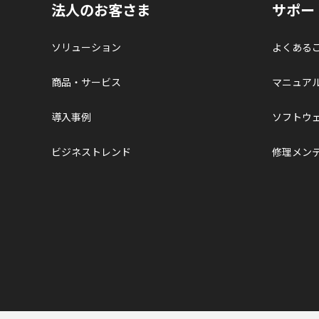
法人のお客さま
サポー
ソリューション
よくある
商品・サービス
マニュア
導入事例
ソフトウ
ビジネストレンド
修理メン