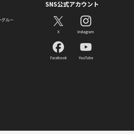
SNS公式アカウント
ングルー
X
Instagram
Facebook
YouTube