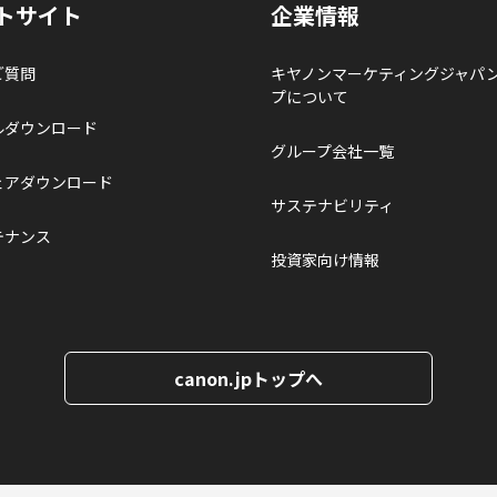
トサイト
企業情報
ご質問
キヤノンマーケティングジャパ
プについて
ルダウンロード
グループ会社一覧
ェアダウンロード
サステナビリティ
テナンス
投資家向け情報
canon.jpトップへ