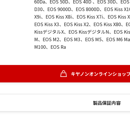
60Da、EOS 50D、EOS 40D 、EOS 30D、EOS
D30、EOS 9000D、EOS 8000D、EOS Kiss X10、
X9i、EOS Kiss X8i、EOS Kiss X7i、EOS Kiss 
EOS Kiss X3、EOS Kiss X2、EOS Kiss X80、E
KissデジタルX、EOS KissデジタルN、EOS Kiss
M、EOS M2、EOS M3、EOS M5、EOS M6 Ma
M100、EOS Ra
キヤノンオンラインショッ
製品保証内容