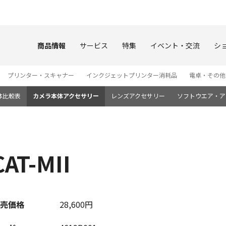
このページの本文へ
商品情報
サービス
特集
イベント・交流
シ
プリンター・スキャナー
インクジェットプリンター消耗品
電卓・その他
体比較表
カメラ本体アクセサリー
レンズアクセサリー
ソフトウエア・ア
T-MII
売価格
28,600円