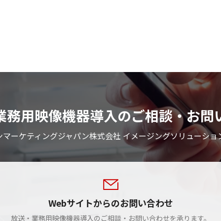
業務用映像機器導入のご相談・お問
ンマーケティングジャパン株式会社 イメージングソリューショ
Webサイトからのお問い合わせ
放送・業務用映像機器導入のご相談・お問い合わせを承ります。