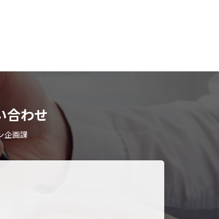
い合わせ
ン企画課