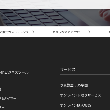
交換式カメラ・レンズ
カメラ本体アクセサリー
サービス
の他ビジネスツール
写真教室 EOS学園
書
オンライン下取りサービス
ク&タイマー
オンライン購入相談
ター