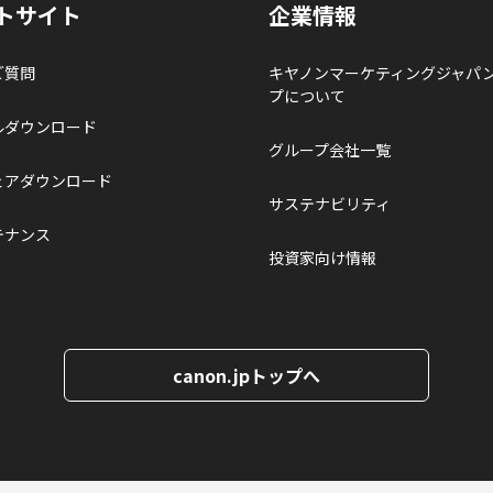
トサイト
企業情報
ご質問
キヤノンマーケティングジャパ
プについて
ルダウンロード
グループ会社一覧
ェアダウンロード
サステナビリティ
テナンス
投資家向け情報
canon.jpトップへ