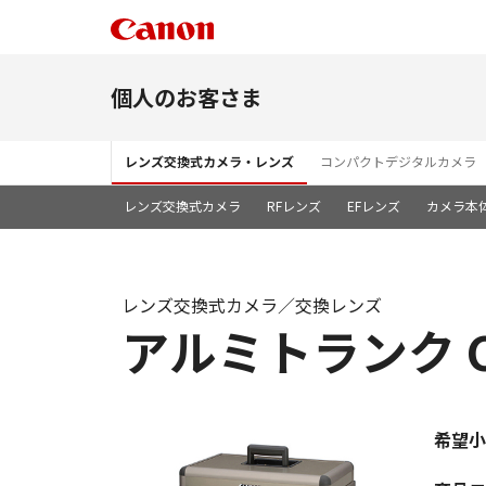
個人のお客さま
レンズ交換式カメラ・レンズ
コンパクトデジタルカメラ
レンズ交換式カメラ
RFレンズ
EFレンズ
カメラ本
レンズ交換式カメラ／交換レンズ
アルミトランク CA
希望小