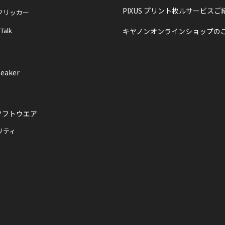
PIXUS プリント枚ルサービスご
クリッカー
 Talk
キヤノンオンラインショップの
eaker
ソフトウエア
リティ