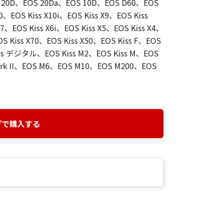
 20D、EOS 20Da、EOS 10D、EOS D60、EOS
EOS Kiss X10i、EOS Kiss X9、EOS Kiss
X7、EOS Kiss X6i、EOS Kiss X5、EOS Kiss X4、
OS Kiss X70、EOS Kiss X50、EOS Kiss F、EOS
 デジタル、EOS Kiss M2、EOS Kiss M、EOS
rk II、EOS M6、EOS M10、EOS M200、EOS
プで購入する