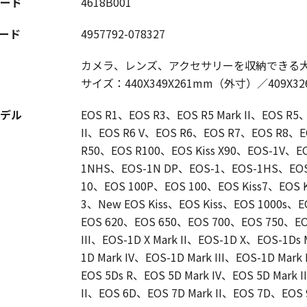
ード
4618B001
コード
4957792-078327
カメラ、レンズ、アクセサリーを収納できる
サイズ：440X349X261mm（外寸）／409X3
デル
EOS R1、EOS R3、EOS R5 Mark II、EOS R5、E
II、EOS R6 V、EOS R6、EOS R7、EOS R8、
R50、EOS R100、EOS Kiss X90、EOS-1V、
1NHS、EOS-1N DP、EOS-1、EOS-1HS、EOS
10、EOS 100P、EOS 100、EOS Kiss7、EOS Kis
3、New EOS Kiss、EOS Kiss、EOS 1000s、
EOS 620、EOS 650、EOS 700、EOS 750、EOS
III、EOS-1D X Mark II、EOS-1D X、EOS-1Ds 
1D Mark IV、EOS-1D Mark III、EOS-1D Ma
EOS 5Ds R、EOS 5D Mark IV、EOS 5D Mark I
II、EOS 6D、EOS 7D Mark II、EOS 7D、EO