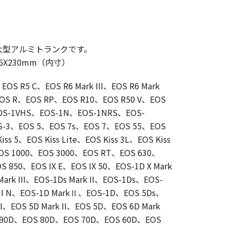
大型アルミトランクです。
26X230mm（内寸）
OS R5 C、EOS R6 Mark III、EOS R6 Mark
EOS R、EOS RP、EOS R10、EOS R50 V、EOS
EOS-1VHS、EOS-1N、EOS-1NRS、EOS-
-3、EOS 5、EOS 7s、EOS 7、EOS 55、EOS
s 5、EOS Kiss Lite、EOS Kiss 3L、EOS Kiss
EOS 1000、EOS 3000、EOS RT、EOS 630、
 850、EOS IX E、EOS IX 50、EOS-1D X Mark
Mark III、EOS-1Ds Mark II、EOS-1Ds、EOS-
rk II N、EOS-1D MarkⅡ、EOS-1D、EOS 5Ds、
II、EOS 5D Mark II、EOS 5D、EOS 6D Mark
S 90D、EOS 80D、EOS 70D、EOS 60D、EOS