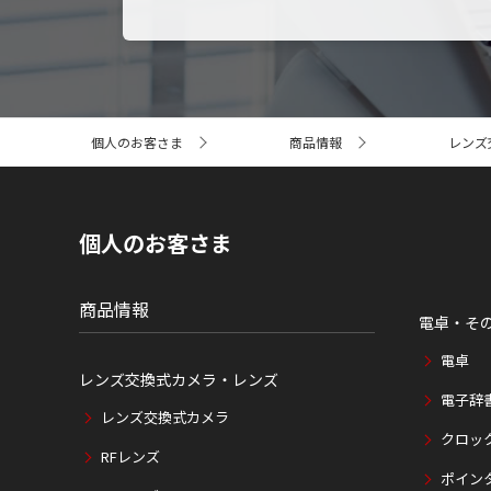
サ
個人のお客さま
商品情報
レンズ
イ
ト
内
の
現
個人のお客さま
在
位
置
商品情報
電卓・そ
電卓
レンズ交換式カメラ・レンズ
電子辞
レンズ交換式カメラ
クロッ
RFレンズ
ポイン