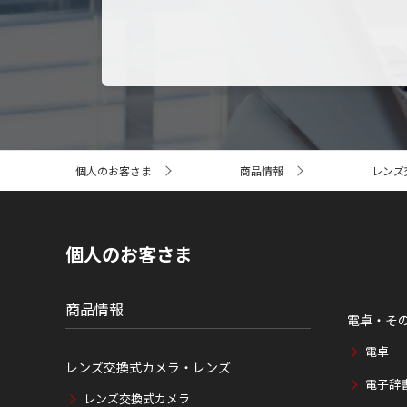
サ
個人のお客さま
商品情報
レンズ
イ
ト
内
の
現
個人のお客さま
在
位
置
商品情報
電卓・そ
電卓
レンズ交換式カメラ・レンズ
電子辞
レンズ交換式カメラ