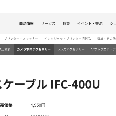
このページの本文へ
商品情報
サービス
特集
イベント・交流
シ
プリンター・スキャナー
インクジェットプリンター消耗品
電卓・その他
体比較表
カメラ本体アクセサリー
レンズアクセサリー
ソフトウエア・ア
ーブル IFC-400U
売価格
4,950円