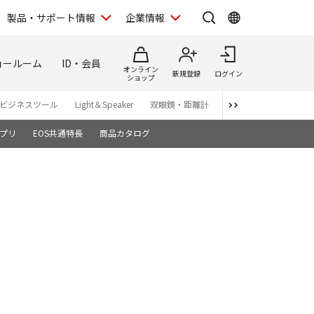
製品・サポート情報
企業情報
ョールーム
ID・会員
オンライン
新規登録
ログイン
ショップ
ビジネスツール
Light＆Speaker
双眼鏡・距離計
写真集
アプリ・ソ
プリ
EOS共通特長
商品カタログ