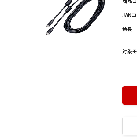
商品コ
JAN
特長
対象モ