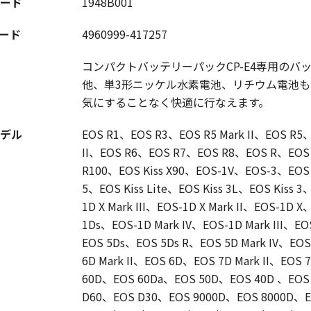
ード
1948B001
コード
4960999-417257
コンパクトバッテリーパックCP-E4専用のバ
他、単3形ニッケル水素電池、リチウム電池
気にすることなく快適に行なえます。
デル
EOS R1、EOS R3、EOS R5 Mark II、EOS R5、E
II、EOS R6、EOS R7、EOS R8、EOS R、EOS
R100、EOS Kiss X90、EOS-1V、EOS-3、EOS 
5、EOS Kiss Lite、EOS Kiss 3L、EOS Kiss 
1D X Mark III、EOS-1D X Mark II、EOS-1D X
1Ds、EOS-1D Mark IV、EOS-1D Mark III、E
EOS 5Ds、EOS 5Ds R、EOS 5D Mark IV、EOS 
6D Mark II、EOS 6D、EOS 7D Mark II、EO
60D、EOS 60Da、EOS 50D、EOS 40D 、EOS
D60、EOS D30、EOS 9000D、EOS 8000D、EOS 