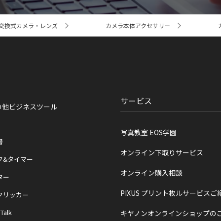
交換式カメラ・レンズ
カメラ本体アクセサリー
サービス
の他ビジネスツール
写真教室 EOS学園
書
オンライン下取りサービス
ク&タイマー
オンライン購入相談
ター
PIXUS プリント枚ルサービスご
クリッカー
 Talk
キヤノンオンラインショップの