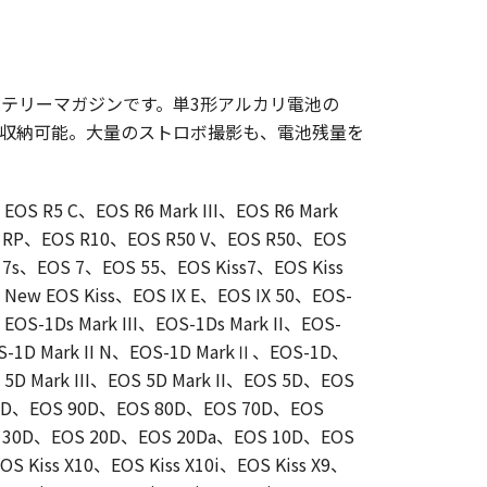
ッテリーマガジンです。単3形アルカリ電池の
も収納可能。大量のストロボ撮影も、電池残量を
OS R5 C、EOS R6 Mark III、EOS R6 Mark
 RP、EOS R10、EOS R50 V、EOS R50、EOS
7s、EOS 7、EOS 55、EOS Kiss7、EOS Kiss
3、New EOS Kiss、EOS IX E、EOS IX 50、EOS-
、EOS-1Ds Mark III、EOS-1Ds Mark II、EOS-
OS-1D Mark II N、EOS-1D MarkⅡ、EOS-1D、
5D Mark III、EOS 5D Mark II、EOS 5D、EOS
S 7D、EOS 90D、EOS 80D、EOS 70D、EOS
 30D、EOS 20D、EOS 20Da、EOS 10D、EOS
Kiss X10、EOS Kiss X10i、EOS Kiss X9、