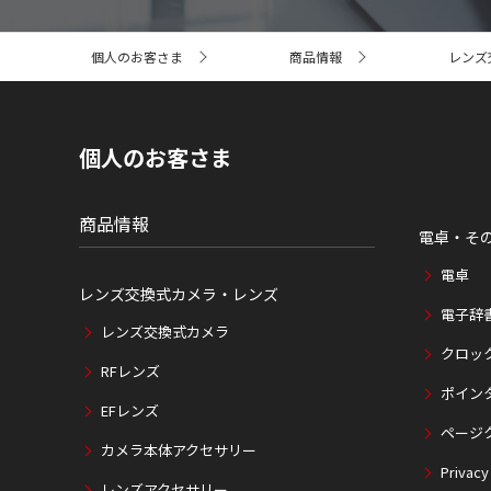
サ
個人のお客さま
商品情報
レンズ
イ
ト
内
の
現
個人のお客さま
在
位
置
商品情報
電卓・そ
電卓
レンズ交換式カメラ・レンズ
電子辞
レンズ交換式カメラ
クロッ
RFレンズ
ポイン
EFレンズ
ページ
カメラ本体アクセサリー
Privacy
レンズアクセサリー