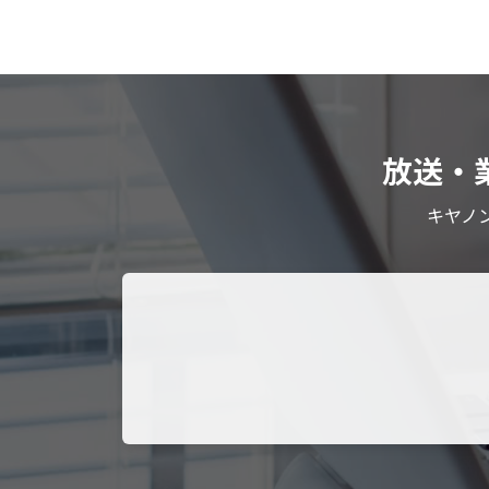
放送・
キヤノ