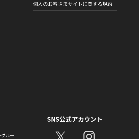
個人のお客さまサイトに関する規約
SNS公式アカウント
ングルー