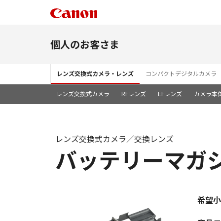
個人のお客さま
レンズ交換式カメラ・レンズ
コンパクトデジタルカメラ
レンズ交換式カメラ
RFレンズ
EFレンズ
カメラ本
レンズ交換式カメラ／交換レンズ
バッテリーマガジン
希望小