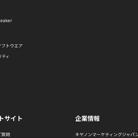
eaker
ソフトウエア
リティ
トサイト
企業情報
ご質問
キヤノンマーケティングジャパ