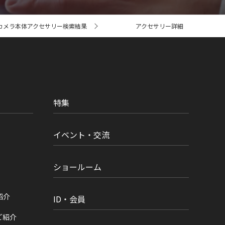
カメラ本体アクセサリー検索結果
アクセサリー詳細
特集
イベント・交流
ショールーム
紹介
ID・会員
ご紹介