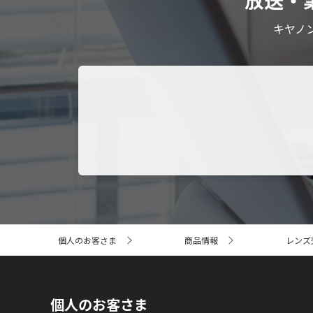
放送・
キヤノ
サ
個人のお客さま
商品情報
レンズ
イ
ト
内
の
現
個人のお客さま
在