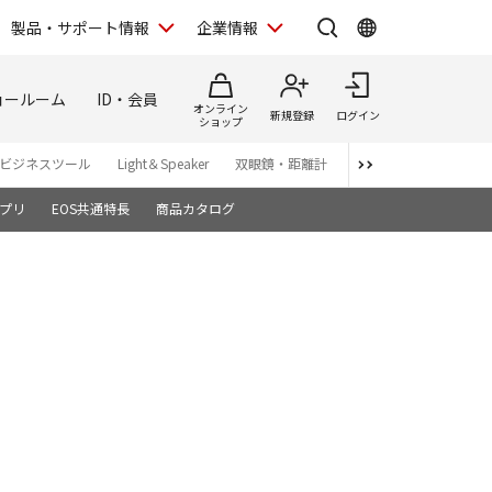
製品・サポート情報
企業情報
ョールーム
ID・会員
オンライン
新規登録
ログイン
ショップ
ビジネスツール
Light＆Speaker
双眼鏡・距離計
写真集
アプリ・ソ
プリ
EOS共通特長
商品カタログ