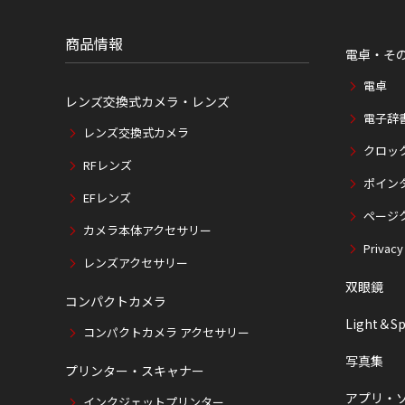
位
置
商品情報
電卓・そ
電卓
レンズ交換式カメラ・レンズ
電子辞
レンズ交換式カメラ
クロッ
RFレンズ
ポイン
EFレンズ
ページ
カメラ本体アクセサリー
Privacy
レンズアクセサリー
双眼鏡
コンパクトカメラ
Light＆Sp
コンパクトカメラ アクセサリー
写真集
プリンター・スキャナー
アプリ・
インクジェットプリンター