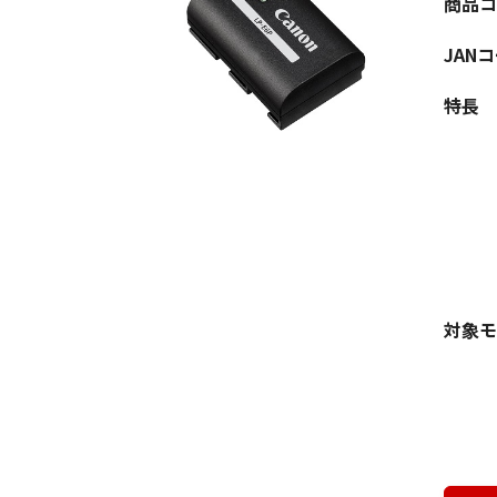
商品コ
JAN
特長
対象モ