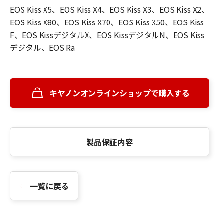
EOS Kiss X5、EOS Kiss X4、EOS Kiss X3、EOS Kiss X2、
EOS Kiss X80、EOS Kiss X70、EOS Kiss X50、EOS Kiss
F、EOS KissデジタルX、EOS KissデジタルN、EOS Kiss
デジタル、EOS Ra
キヤノンオンラインショップで購入する
製品保証内容
一覧に戻る