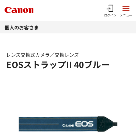
このページの本文へ
ログイン
メニュー
個人のお客さま
レンズ交換式カメラ／交換レンズ
EOSストラップII 40ブルー