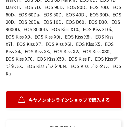
Mark II、EOS 7D、EOS 90D、EOS 80D、EOS 70D、EOS
60D、EOS 60Da、EOS 50D、EOS 40D 、EOS 30D、EOS
20D、EOS 20Da、EOS 10D、EOS D60、EOS D30、EOS
9000D、EOS 8000D、EOS Kiss X10、EOS Kiss X10i、
EOS Kiss X9、EOS Kiss X9i、EOS Kiss X8i、EOS Kiss
X7i、EOS Kiss X7、EOS Kiss X6i、EOS Kiss X5、EOS
Kiss X4、EOS Kiss X3、EOS Kiss X2、EOS Kiss X80、
EOS Kiss X70、EOS Kiss X50、EOS Kiss F、EOS Kissデ
ジタルX、EOS KissデジタルN、EOS Kiss デジタル、EOS
Ra
キヤノンオンラインショップで購入する