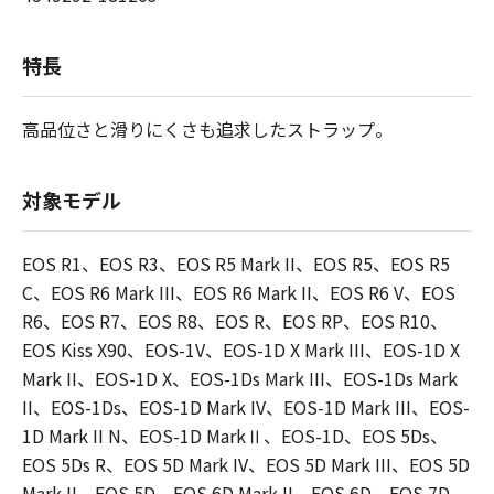
特長
高品位さと滑りにくさも追求したストラップ。
対象モデル
EOS R1、EOS R3、EOS R5 Mark II、EOS R5、EOS R5
C、EOS R6 Mark III、EOS R6 Mark II、EOS R6 V、EOS
R6、EOS R7、EOS R8、EOS R、EOS RP、EOS R10、
EOS Kiss X90、EOS-1V、EOS-1D X Mark III、EOS-1D X
Mark II、EOS-1D X、EOS-1Ds Mark III、EOS-1Ds Mark
II、EOS-1Ds、EOS-1D Mark IV、EOS-1D Mark III、EOS-
1D Mark II N、EOS-1D MarkⅡ、EOS-1D、EOS 5Ds、
EOS 5Ds R、EOS 5D Mark IV、EOS 5D Mark III、EOS 5D
Mark II、EOS 5D、EOS 6D Mark II、EOS 6D、EOS 7D