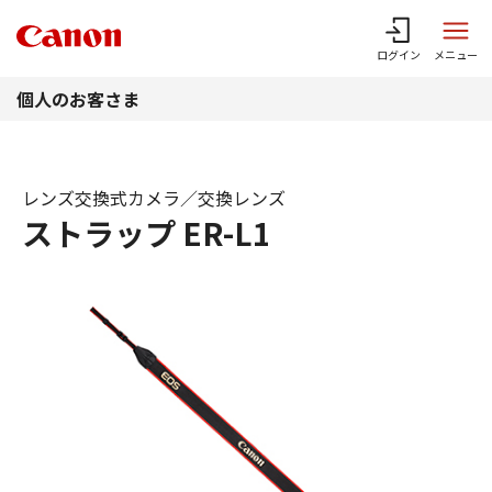
このページの本文へ
ログイン
メニュー
個人のお客さま
レンズ交換式カメラ／交換レンズ
ストラップ ER-L1