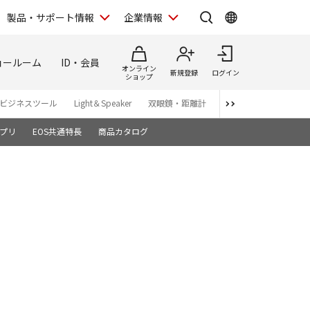
製品・サポート情報
企業情報
ョールーム
ID・会員
オンライン
新規登録
ログイン
ショップ
ビジネスツール
Light＆Speaker
双眼鏡・距離計
写真集
アプリ・ソ
プリ
EOS共通特長
商品カタログ