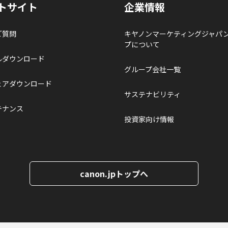
トサイト
企業情報
ご質問
キヤノンマーケティングジャパ
プについて
ルダウンロード
グループ会社一覧
ェアダウンロード
サステナビリティ
テナンス
投資家向け情報
canon.jpトップへ