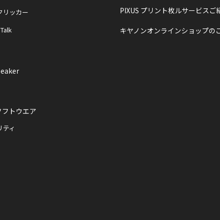
PIXUS プリント枚ルサービスご
クリッカー
 Talk
キヤノンオンラインショップの
eaker
ソフトウエア
リティ