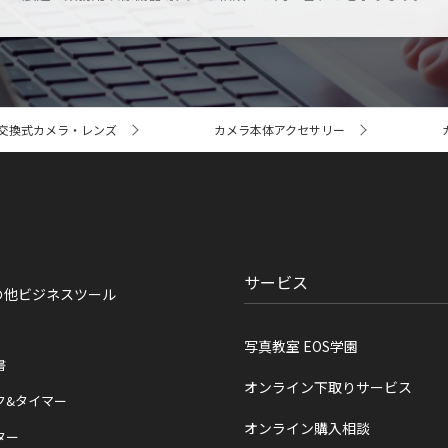
交換式カメラ・レンズ
カメラ本体アクセサリー
サービス
の他ビジネスツール
写真教室 EOS学園
書
オンライン下取りサービス
ク&タイマー
オンライン購入相談
ター