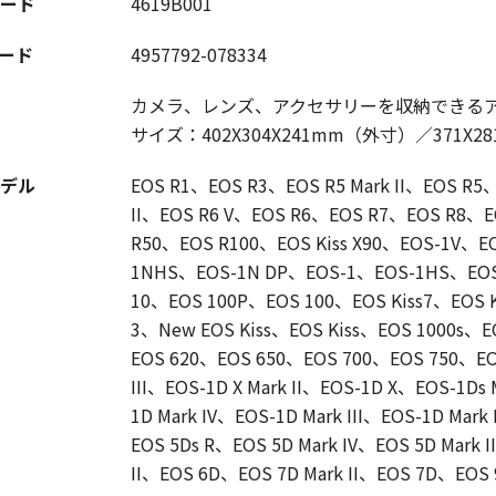
ード
4619B001
コード
4957792-078334
カメラ、レンズ、アクセサリーを収納できる
サイズ：402X304X241mm（外寸）／371X
デル
EOS R1、EOS R3、EOS R5 Mark II、EOS R5、E
II、EOS R6 V、EOS R6、EOS R7、EOS R8、
R50、EOS R100、EOS Kiss X90、EOS-1V、
1NHS、EOS-1N DP、EOS-1、EOS-1HS、EOS
10、EOS 100P、EOS 100、EOS Kiss7、EOS Kis
3、New EOS Kiss、EOS Kiss、EOS 1000s、
EOS 620、EOS 650、EOS 700、EOS 750、EOS
III、EOS-1D X Mark II、EOS-1D X、EOS-1Ds 
1D Mark IV、EOS-1D Mark III、EOS-1D Ma
EOS 5Ds R、EOS 5D Mark IV、EOS 5D Mark I
II、EOS 6D、EOS 7D Mark II、EOS 7D、EO