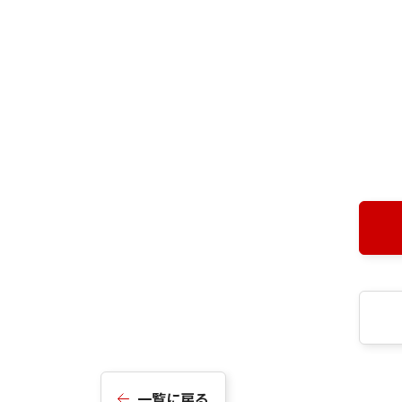
一覧に戻る