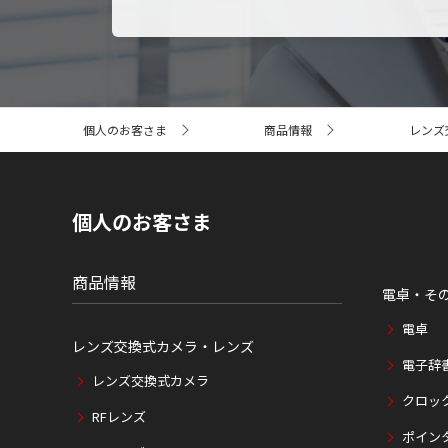
サ
個人のお客さま
商品情報
レンズ
イ
ト
内
の
現
個人のお客さま
在
位
置
商品情報
電卓・そ
電卓
レンズ交換式カメラ・レンズ
電子辞
レンズ交換式カメラ
クロッ
RFレンズ
ポイン