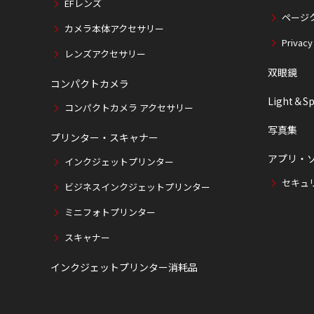
EFレンズ
ページ
カメラ本体アクセサリー
Privacy
レンズアクセサリー
双眼鏡
コンパクトカメラ
Light＆Sp
コンパクトカメラ アクセサリー
写真集
プリンター・スキャナー
アプリ・
インクジェットプリンター
セキュ
ビジネスインクジェットプリンター
ミニフォトプリンター
スキャナー
インクジェットプリンター消耗品