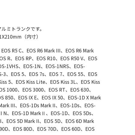
アルミトランクです。
281X210mm（内寸）
OS R5 C、EOS R6 Mark III、EOS R6 Mark
EOS R、EOS RP、EOS R10、EOS R50 V、EOS
EOS-1VHS、EOS-1N、EOS-1NRS、EOS-
-3、EOS 5、EOS 7s、EOS 7、EOS 55、EOS
s 5、EOS Kiss Lite、EOS Kiss 3L、EOS Kiss
EOS 1000、EOS 3000、EOS RT、EOS 630、
 850、EOS IX E、EOS IX 50、EOS-1D X Mark
Mark III、EOS-1Ds Mark II、EOS-1Ds、EOS-
rk II N、EOS-1D MarkⅡ、EOS-1D、EOS 5Ds、
II、EOS 5D Mark II、EOS 5D、EOS 6D Mark
S 90D、EOS 80D、EOS 70D、EOS 60D、EOS