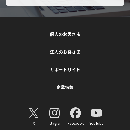
個人のお客さま
法人のお客さま
サポートサイト
企業情報
X
Instagram
Facebook
YouTube