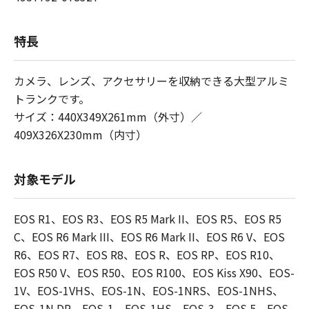
特長
カメラ、レンズ、アクセサリーを収納できる大型アルミ
トランクです。
サイズ：440X349X261mm（外寸）／
409X326X230mm（内寸）
対象モデル
EOS R1、EOS R3、EOS R5 Mark II、EOS R5、EOS R5
C、EOS R6 Mark III、EOS R6 Mark II、EOS R6 V、EOS
R6、EOS R7、EOS R8、EOS R、EOS RP、EOS R10、
EOS R50 V、EOS R50、EOS R100、EOS Kiss X90、EOS-
1V、EOS-1VHS、EOS-1N、EOS-1NRS、EOS-1NHS、
EOS-1N DP、EOS-1、EOS-1HS、EOS-3、EOS 5、EOS