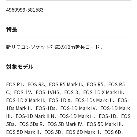
4960999-581583
特長
新リモコンソケット対応の10ｍ延長コード。
対象モデル
EOS R1、EOS R3、EOS R5 Mark II、EOS R5、EOS R5
C、EOS-1V、EOS-1VHS、EOS-3、EOS-1D X Mark III、
EOS-1D X Mark II、EOS-1D X、EOS-1Ds Mark III、EOS-
1Ds Mark II、EOS-1Ds、EOS-1D Mark IV、EOS-1D Mark
III、EOS-1D Mark II N、EOS-1D MarkⅡ、EOS-1D、EOS
5Ds、EOS 5Ds R、EOS 5D Mark IV、EOS 5D Mark III、
EOS 5D Mark II、EOS 5D、EOS 6D Mark II、EOS 6D、