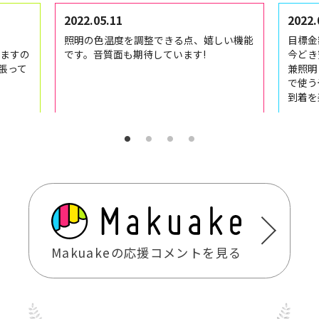
2022.05.11
2022.
照明の色温度を調整できる点、嬉しい機能
目標金
ますの
です。音質面も期待しています!
今どき
張って
兼照明
で使う
到着を
Makuakeの応援コメントを見る