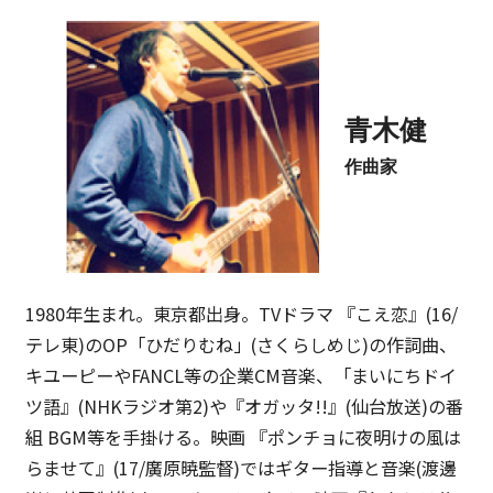
青木健
作曲家
1980年生まれ。東京都出身。TVドラマ 『こえ恋』(16/
テレ東)のOP「ひだりむね」(さくらしめじ)の作詞曲、
キユーピーやFANCL等の企業CM音楽、「まいにちドイ
ツ語』(NHKラジオ第2)や『オガッタ!!』(仙台放送)の番
組 BGM等を手掛ける。映画 『ポンチョに夜明けの風は
らませて』(17/廣原暁監督)ではギター指導と音楽(渡邊