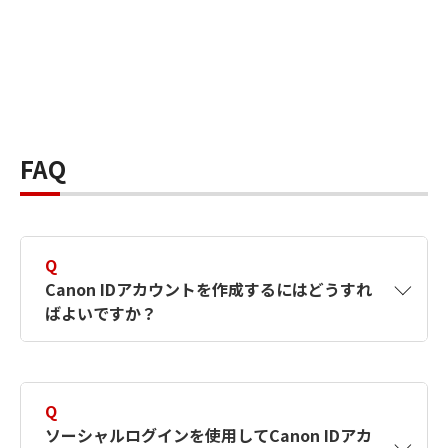
FAQ
Q
Canon IDアカウントを作成するにはどうすれ
ばよいですか？
A
Canon IDアカウントは、氏名、メールアドレス
とパスワードを入力して作成できます。ソーシ
Q
ャルログインを使用して作成することもできま
ソーシャルログインを使用してCanon IDアカ
す。詳しい作成方法は
【カメラ】Canon IDとは