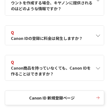
ウントを作成する場合、キヤノンに提供される
何ですか？Canon IDの作成方法は？
をご確認く
のはどのような情報ですか？
ださい。
A
キヤノンはメールアドレスと一部の情報（お客
さまが共有設定しているもの）をお客さまが選
Q
択したサービスから取得します。アカウントを
Canon IDの登録に料金は発生しますか？
簡単に作成できるように、この情報を使用して
Canon IDの登録フォームを入力します。
A
Canon IDの登録には料金は発生しません。
Q
Canon商品を持っていなくても、Canon IDを
作ることはできますか？
A
Canon商品をお持ちでなくても、Canon IDを作
ることができます。
Canon ID 新規登録ページ