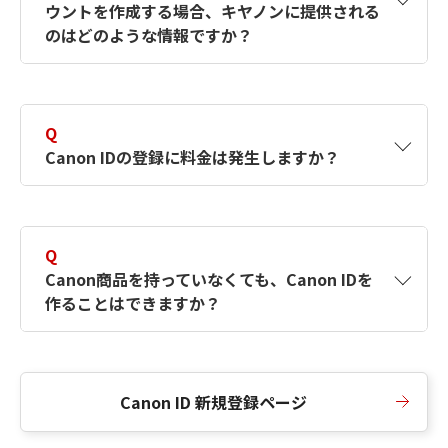
ウントを作成する場合、キヤノンに提供される
何ですか？Canon IDの作成方法は？
をご確認く
のはどのような情報ですか？
ださい。
A
キヤノンはメールアドレスと一部の情報（お客
さまが共有設定しているもの）をお客さまが選
Q
択したサービスから取得します。アカウントを
Canon IDの登録に料金は発生しますか？
簡単に作成できるように、この情報を使用して
Canon IDの登録フォームを入力します。
A
Canon IDの登録には料金は発生しません。
Q
Canon商品を持っていなくても、Canon IDを
作ることはできますか？
A
Canon商品をお持ちでなくても、Canon IDを作
ることができます。
Canon ID 新規登録ページ