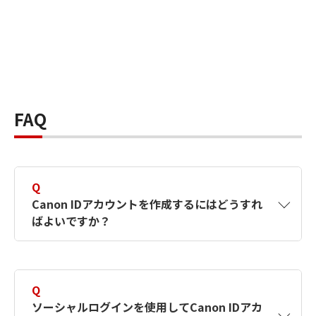
FAQ
Q
Canon IDアカウントを作成するにはどうすれ
ばよいですか？
A
Canon IDアカウントは、氏名、メールアドレス
とパスワードを入力して作成できます。ソーシ
Q
ャルログインを使用して作成することもできま
ソーシャルログインを使用してCanon IDアカ
す。詳しい作成方法は
【カメラ】Canon IDとは