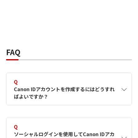
FAQ
Q
Canon IDアカウントを作成するにはどうすれ
ばよいですか？
A
Canon IDアカウントは、氏名、メールアドレス
とパスワードを入力して作成できます。ソーシ
Q
ャルログインを使用して作成することもできま
ソーシャルログインを使用してCanon IDアカ
す。詳しい作成方法は
【カメラ】Canon IDとは