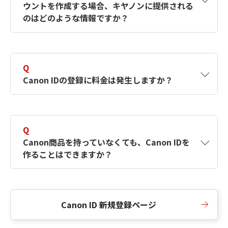
ウントを作成する場合、キヤノンに提供される
何ですか？Canon IDの作成方法は？
をご確認く
のはどのような情報ですか？
ださい。
A
キヤノンはメールアドレスと一部の情報（お客
さまが共有設定しているもの）をお客さまが選
Q
択したサービスから取得します。アカウントを
Canon IDの登録に料金は発生しますか？
簡単に作成できるように、この情報を使用して
Canon IDの登録フォームを入力します。
A
Canon IDの登録には料金は発生しません。
Q
Canon商品を持っていなくても、Canon IDを
作ることはできますか？
A
Canon商品をお持ちでなくても、Canon IDを作
ることができます。
Canon ID 新規登録ページ