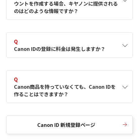
ウントを作成する場合、キヤノンに提供される
何ですか？Canon IDの作成方法は？
をご確認く
のはどのような情報ですか？
ださい。
A
キヤノンはメールアドレスと一部の情報（お客
さまが共有設定しているもの）をお客さまが選
Q
択したサービスから取得します。アカウントを
Canon IDの登録に料金は発生しますか？
簡単に作成できるように、この情報を使用して
Canon IDの登録フォームを入力します。
A
Canon IDの登録には料金は発生しません。
Q
Canon商品を持っていなくても、Canon IDを
作ることはできますか？
A
Canon商品をお持ちでなくても、Canon IDを作
ることができます。
Canon ID 新規登録ページ