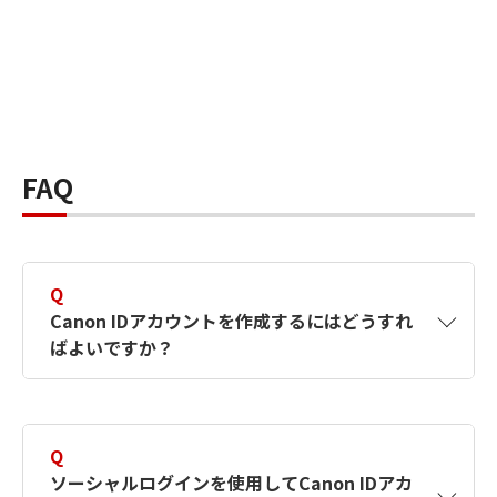
FAQ
Q
Canon IDアカウントを作成するにはどうすれ
ばよいですか？
A
Canon IDアカウントは、氏名、メールアドレス
とパスワードを入力して作成できます。ソーシ
Q
ャルログインを使用して作成することもできま
ソーシャルログインを使用してCanon IDアカ
す。詳しい作成方法は
【カメラ】Canon IDとは