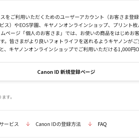
ービスをご利用いただくためのユーザーアカウント（お客さま登録情
ビス）やEOS学園、キヤノンオンラインショップ、プリント
ンホームページ「個人のお客さま」では、お使いの商品をはじめ
。皆さまがより良いフォトライフを送れるようキヤノンがご支援
、キヤノンオンラインショップでご利用いただける1,000円O
Canon ID 新規登録ページ
ります。
のサービス
Canon IDの登録方法
FAQ