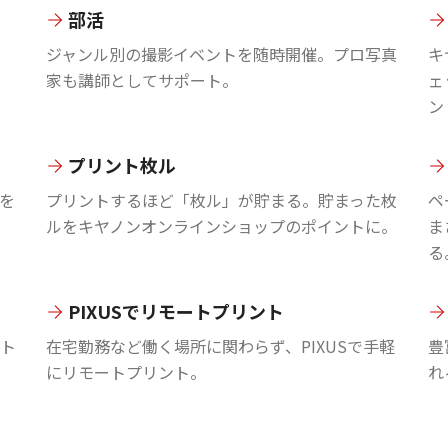
部活
ジャンル別の撮影イベントを随時開催。プロ写真
キ
家も講師としてサポート。
ェ
ン
プリント枚ル
を
プリントするほど「枚ル」が貯まる。貯まった枚
ペ
ルをキヤノンオンラインショップのポイントに。
ま
る
PIXUSでリモートプリント
ント
在宅勤務など働く場所に関わらず、PIXUSで手軽
豊
にリモートプリント。
れ