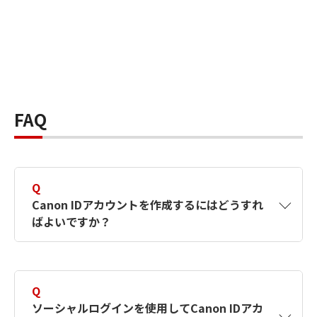
FAQ
Q
Canon IDアカウントを作成するにはどうすれ
ばよいですか？
A
Canon IDアカウントは、氏名、メールアドレス
とパスワードを入力して作成できます。ソーシ
Q
ャルログインを使用して作成することもできま
ソーシャルログインを使用してCanon IDアカ
す。詳しい作成方法は
【カメラ】Canon IDとは