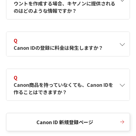
ウントを作成する場合、キヤノンに提供される
何ですか？Canon IDの作成方法は？
をご確認く
のはどのような情報ですか？
ださい。
A
キヤノンはメールアドレスと一部の情報（お客
さまが共有設定しているもの）をお客さまが選
Q
択したサービスから取得します。アカウントを
Canon IDの登録に料金は発生しますか？
簡単に作成できるように、この情報を使用して
Canon IDの登録フォームを入力します。
A
Canon IDの登録には料金は発生しません。
Q
Canon商品を持っていなくても、Canon IDを
作ることはできますか？
A
Canon商品をお持ちでなくても、Canon IDを作
ることができます。
Canon ID 新規登録ページ