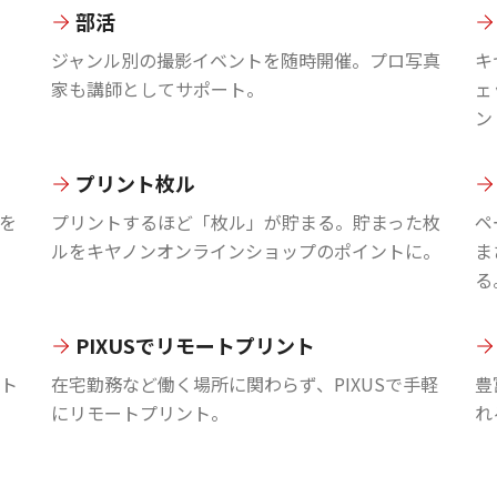
部活
ジャンル別の撮影イベントを随時開催。プロ写真
キ
家も講師としてサポート。
ェ
ン
プリント枚ル
を
プリントするほど「枚ル」が貯まる。貯まった枚
ペ
ルをキヤノンオンラインショップのポイントに。
ま
る
PIXUSでリモートプリント
ント
在宅勤務など働く場所に関わらず、PIXUSで手軽
豊
にリモートプリント。
れ