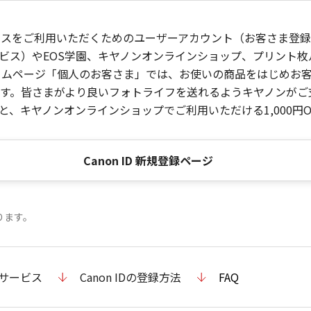
ービスをご利用いただくためのユーザーアカウント（お客さま登録情
ビス）やEOS学園、キヤノンオンラインショップ、プリント
ンホームページ「個人のお客さま」では、お使いの商品をはじめ
。皆さまがより良いフォトライフを送れるようキヤノンがご支援
、キヤノンオンラインショップでご利用いただける1,000円O
Canon ID 新規登録ページ
ります。
のサービス
Canon IDの登録方法
FAQ