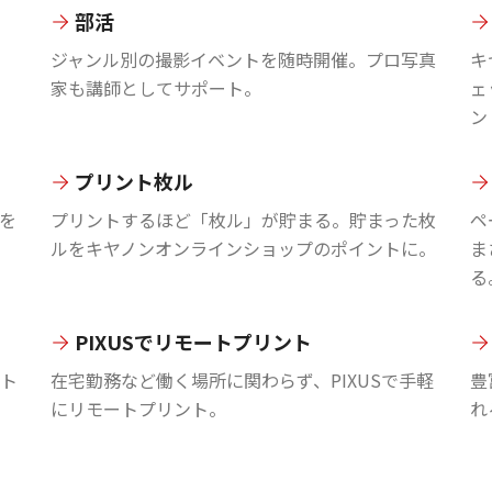
部活
ジャンル別の撮影イベントを随時開催。プロ写真
キ
家も講師としてサポート。
ェ
ン
プリント枚ル
を
プリントするほど「枚ル」が貯まる。貯まった枚
ペ
ルをキヤノンオンラインショップのポイントに。
ま
る
PIXUSでリモートプリント
ント
在宅勤務など働く場所に関わらず、PIXUSで手軽
豊
にリモートプリント。
れ