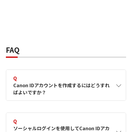
FAQ
Q
Canon IDアカウントを作成するにはどうすれ
ばよいですか？
A
Canon IDアカウントは、氏名、メールアドレス
とパスワードを入力して作成できます。ソーシ
Q
ャルログインを使用して作成することもできま
ソーシャルログインを使用してCanon IDアカ
す。詳しい作成方法は
【カメラ】Canon IDとは