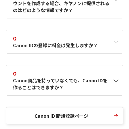
ウントを作成する場合、キヤノンに提供される
何ですか？Canon IDの作成方法は？
をご確認く
のはどのような情報ですか？
ださい。
A
キヤノンはメールアドレスと一部の情報（お客
さまが共有設定しているもの）をお客さまが選
Q
択したサービスから取得します。アカウントを
Canon IDの登録に料金は発生しますか？
簡単に作成できるように、この情報を使用して
Canon IDの登録フォームを入力します。
A
Canon IDの登録には料金は発生しません。
Q
Canon商品を持っていなくても、Canon IDを
作ることはできますか？
A
Canon商品をお持ちでなくても、Canon IDを作
ることができます。
Canon ID 新規登録ページ