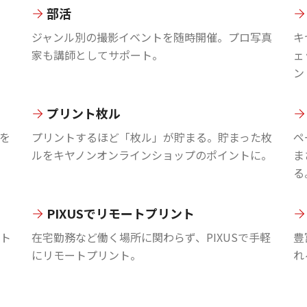
部活
ジャンル別の撮影イベントを随時開催。プロ写真
キ
家も講師としてサポート。
ェ
ン
プリント枚ル
を
プリントするほど「枚ル」が貯まる。貯まった枚
ペ
ルをキヤノンオンラインショップのポイントに。
ま
る
PIXUSでリモートプリント
ント
在宅勤務など働く場所に関わらず、PIXUSで手軽
豊
にリモートプリント。
れ