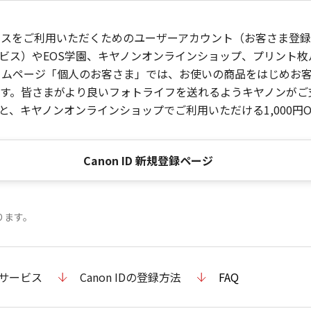
ービスをご利用いただくためのユーザーアカウント（お客さま登録情
ビス）やEOS学園、キヤノンオンラインショップ、プリント
ンホームページ「個人のお客さま」では、お使いの商品をはじめ
。皆さまがより良いフォトライフを送れるようキヤノンがご支援
、キヤノンオンラインショップでご利用いただける1,000円O
Canon ID 新規登録ページ
ります。
のサービス
Canon IDの登録方法
FAQ