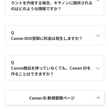
ウントを作成する場合、キヤノンに提供される
何ですか？Canon IDの作成方法は？
をご確認く
のはどのような情報ですか？
ださい。
A
キヤノンはメールアドレスと一部の情報（お客
さまが共有設定しているもの）をお客さまが選
Q
択したサービスから取得します。アカウントを
Canon IDの登録に料金は発生しますか？
簡単に作成できるように、この情報を使用して
Canon IDの登録フォームを入力します。
A
Canon IDの登録には料金は発生しません。
Q
Canon商品を持っていなくても、Canon IDを
作ることはできますか？
A
Canon商品をお持ちでなくても、Canon IDを作
ることができます。
Canon ID 新規登録ページ