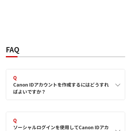
FAQ
Q
Canon IDアカウントを作成するにはどうすれ
ばよいですか？
A
Canon IDアカウントは、氏名、メールアドレス
とパスワードを入力して作成できます。ソーシ
Q
ャルログインを使用して作成することもできま
ソーシャルログインを使用してCanon IDアカ
す。詳しい作成方法は
【カメラ】Canon IDとは