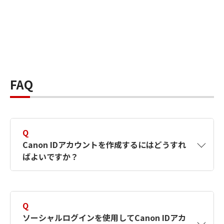
FAQ
Q
Canon IDアカウントを作成するにはどうすれ
ばよいですか？
A
Canon IDアカウントは、氏名、メールアドレス
とパスワードを入力して作成できます。ソーシ
Q
ャルログインを使用して作成することもできま
ソーシャルログインを使用してCanon IDアカ
す。詳しい作成方法は
【カメラ】Canon IDとは