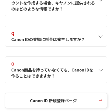
ウントを作成する場合、キヤノンに提供される
何ですか？Canon IDの作成方法は？
をご確認く
のはどのような情報ですか？
ださい。
A
キヤノンはメールアドレスと一部の情報（お客
さまが共有設定しているもの）をお客さまが選
Q
択したサービスから取得します。アカウントを
Canon IDの登録に料金は発生しますか？
簡単に作成できるように、この情報を使用して
Canon IDの登録フォームを入力します。
A
Canon IDの登録には料金は発生しません。
Q
Canon商品を持っていなくても、Canon IDを
作ることはできますか？
A
Canon商品をお持ちでなくても、Canon IDを作
ることができます。
Canon ID 新規登録ページ