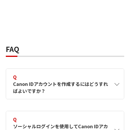
FAQ
Q
Canon IDアカウントを作成するにはどうすれ
ばよいですか？
A
Canon IDアカウントは、氏名、メールアドレス
とパスワードを入力して作成できます。ソーシ
Q
ャルログインを使用して作成することもできま
ソーシャルログインを使用してCanon IDアカ
す。詳しい作成方法は
【カメラ】Canon IDとは