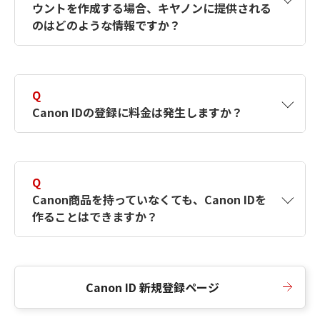
ウントを作成する場合、キヤノンに提供される
何ですか？Canon IDの作成方法は？
をご確認く
のはどのような情報ですか？
ださい。
A
キヤノンはメールアドレスと一部の情報（お客
さまが共有設定しているもの）をお客さまが選
Q
択したサービスから取得します。アカウントを
Canon IDの登録に料金は発生しますか？
簡単に作成できるように、この情報を使用して
Canon IDの登録フォームを入力します。
A
Canon IDの登録には料金は発生しません。
Q
Canon商品を持っていなくても、Canon IDを
作ることはできますか？
A
Canon商品をお持ちでなくても、Canon IDを作
ることができます。
Canon ID 新規登録ページ