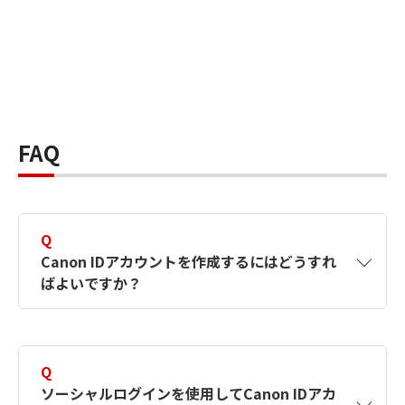
FAQ
Q
Canon IDアカウントを作成するにはどうすれ
ばよいですか？
A
Canon IDアカウントは、氏名、メールアドレス
とパスワードを入力して作成できます。ソーシ
Q
ャルログインを使用して作成することもできま
ソーシャルログインを使用してCanon IDアカ
す。詳しい作成方法は
【カメラ】Canon IDとは