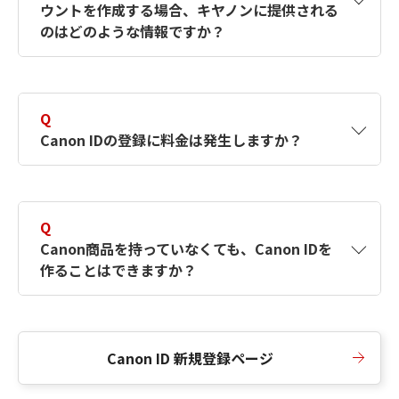
ウントを作成する場合、キヤノンに提供される
何ですか？Canon IDの作成方法は？
をご確認く
のはどのような情報ですか？
ださい。
A
キヤノンはメールアドレスと一部の情報（お客
さまが共有設定しているもの）をお客さまが選
Q
択したサービスから取得します。アカウントを
Canon IDの登録に料金は発生しますか？
簡単に作成できるように、この情報を使用して
Canon IDの登録フォームを入力します。
A
Canon IDの登録には料金は発生しません。
Q
Canon商品を持っていなくても、Canon IDを
作ることはできますか？
A
Canon商品をお持ちでなくても、Canon IDを作
ることができます。
Canon ID 新規登録ページ