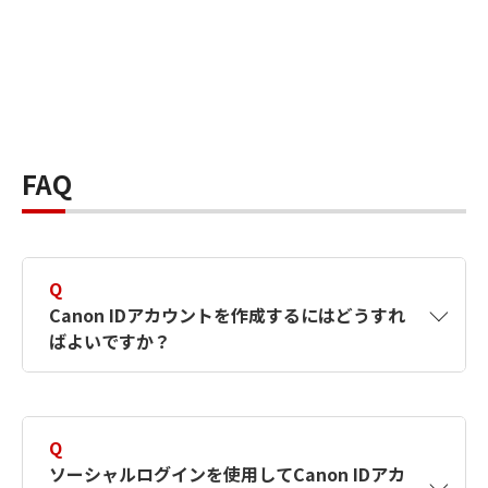
FAQ
Q
Canon IDアカウントを作成するにはどうすれ
ばよいですか？
A
Canon IDアカウントは、氏名、メールアドレス
とパスワードを入力して作成できます。ソーシ
Q
ャルログインを使用して作成することもできま
ソーシャルログインを使用してCanon IDアカ
す。詳しい作成方法は
【カメラ】Canon IDとは