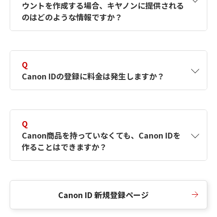
ウントを作成する場合、キヤノンに提供される
何ですか？Canon IDの作成方法は？
をご確認く
のはどのような情報ですか？
ださい。
A
キヤノンはメールアドレスと一部の情報（お客
さまが共有設定しているもの）をお客さまが選
Q
択したサービスから取得します。アカウントを
Canon IDの登録に料金は発生しますか？
簡単に作成できるように、この情報を使用して
Canon IDの登録フォームを入力します。
A
Canon IDの登録には料金は発生しません。
Q
Canon商品を持っていなくても、Canon IDを
作ることはできますか？
A
Canon商品をお持ちでなくても、Canon IDを作
ることができます。
Canon ID 新規登録ページ