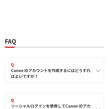
FAQ
Q
Canon IDアカウントを作成するにはどうすれ
ばよいですか？
A
Canon IDアカウントは、氏名、メールアドレス
とパスワードを入力して作成できます。ソーシ
Q
ャルログインを使用して作成することもできま
ソーシャルログインを使用してCanon IDアカ
す。詳しい作成方法は
【カメラ】Canon IDとは