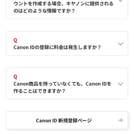
ウントを作成する場合、キヤノンに提供される
何ですか？Canon IDの作成方法は？
をご確認く
のはどのような情報ですか？
ださい。
A
キヤノンはメールアドレスと一部の情報（お客
さまが共有設定しているもの）をお客さまが選
Q
択したサービスから取得します。アカウントを
Canon IDの登録に料金は発生しますか？
簡単に作成できるように、この情報を使用して
Canon IDの登録フォームを入力します。
A
Canon IDの登録には料金は発生しません。
Q
Canon商品を持っていなくても、Canon IDを
作ることはできますか？
A
Canon商品をお持ちでなくても、Canon IDを作
ることができます。
Canon ID 新規登録ページ