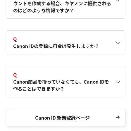
ウントを作成する場合、キヤノンに提供される
何ですか？Canon IDの作成方法は？
をご確認く
のはどのような情報ですか？
ださい。
A
キヤノンはメールアドレスと一部の情報（お客
さまが共有設定しているもの）をお客さまが選
Q
択したサービスから取得します。アカウントを
Canon IDの登録に料金は発生しますか？
簡単に作成できるように、この情報を使用して
Canon IDの登録フォームを入力します。
A
Canon IDの登録には料金は発生しません。
Q
Canon商品を持っていなくても、Canon IDを
作ることはできますか？
A
Canon商品をお持ちでなくても、Canon IDを作
ることができます。
Canon ID 新規登録ページ