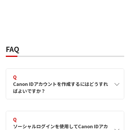
FAQ
Q
Canon IDアカウントを作成するにはどうすれ
ばよいですか？
A
Canon IDアカウントは、氏名、メールアドレス
とパスワードを入力して作成できます。ソーシ
Q
ャルログインを使用して作成することもできま
ソーシャルログインを使用してCanon IDアカ
す。詳しい作成方法は
【カメラ】Canon IDとは