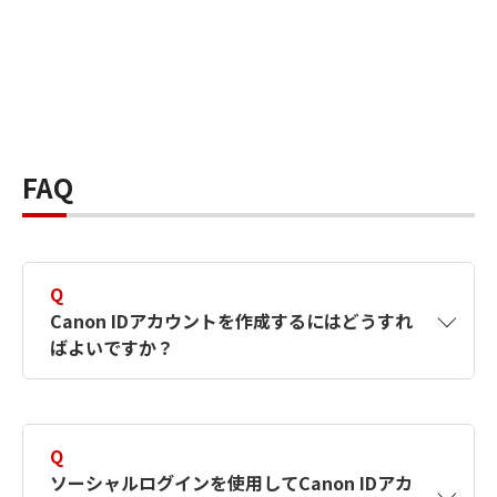
FAQ
Q
Canon IDアカウントを作成するにはどうすれ
ばよいですか？
A
Canon IDアカウントは、氏名、メールアドレス
とパスワードを入力して作成できます。ソーシ
Q
ャルログインを使用して作成することもできま
ソーシャルログインを使用してCanon IDアカ
す。詳しい作成方法は
【カメラ】Canon IDとは