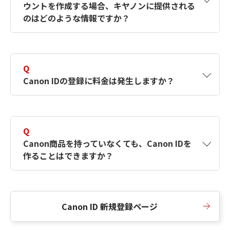
ウントを作成する場合、キヤノンに提供される
何ですか？Canon IDの作成方法は？
をご確認く
のはどのような情報ですか？
ださい。
A
キヤノンはメールアドレスと一部の情報（お客
さまが共有設定しているもの）をお客さまが選
Q
択したサービスから取得します。アカウントを
Canon IDの登録に料金は発生しますか？
簡単に作成できるように、この情報を使用して
Canon IDの登録フォームを入力します。
A
Canon IDの登録には料金は発生しません。
Q
Canon商品を持っていなくても、Canon IDを
作ることはできますか？
A
Canon商品をお持ちでなくても、Canon IDを作
ることができます。
Canon ID 新規登録ページ