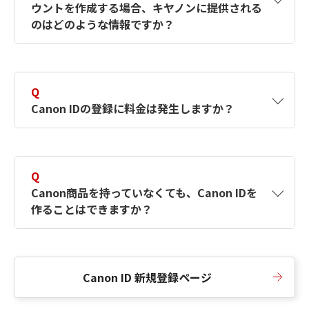
ウントを作成する場合、キヤノンに提供される
何ですか？Canon IDの作成方法は？
をご確認く
のはどのような情報ですか？
ださい。
A
キヤノンはメールアドレスと一部の情報（お客
さまが共有設定しているもの）をお客さまが選
Q
択したサービスから取得します。アカウントを
Canon IDの登録に料金は発生しますか？
簡単に作成できるように、この情報を使用して
Canon IDの登録フォームを入力します。
A
Canon IDの登録には料金は発生しません。
Q
Canon商品を持っていなくても、Canon IDを
作ることはできますか？
A
Canon商品をお持ちでなくても、Canon IDを作
ることができます。
Canon ID 新規登録ページ