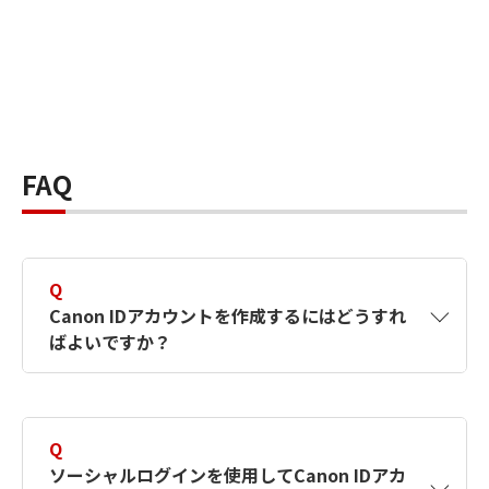
FAQ
Q
Canon IDアカウントを作成するにはどうすれ
ばよいですか？
A
Canon IDアカウントは、氏名、メールアドレス
とパスワードを入力して作成できます。ソーシ
Q
ャルログインを使用して作成することもできま
ソーシャルログインを使用してCanon IDアカ
す。詳しい作成方法は
【カメラ】Canon IDとは