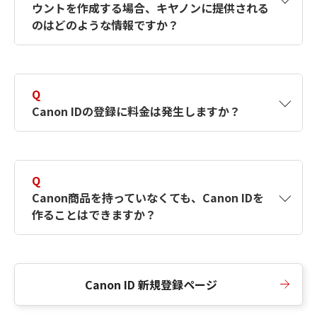
ウントを作成する場合、キヤノンに提供される
何ですか？Canon IDの作成方法は？
をご確認く
のはどのような情報ですか？
ださい。
A
キヤノンはメールアドレスと一部の情報（お客
さまが共有設定しているもの）をお客さまが選
Q
択したサービスから取得します。アカウントを
Canon IDの登録に料金は発生しますか？
簡単に作成できるように、この情報を使用して
Canon IDの登録フォームを入力します。
A
Canon IDの登録には料金は発生しません。
Q
Canon商品を持っていなくても、Canon IDを
作ることはできますか？
A
Canon商品をお持ちでなくても、Canon IDを作
ることができます。
Canon ID 新規登録ページ