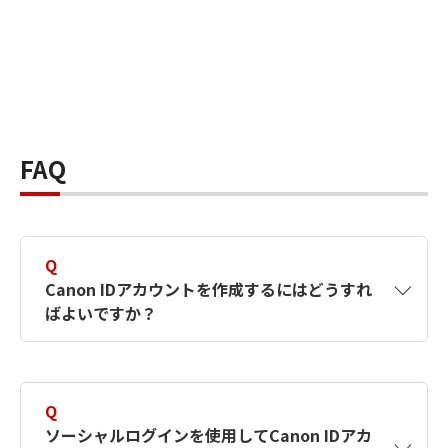
FAQ
Q
Canon IDアカウントを作成するにはどうすれ
ばよいですか？
A
Canon IDアカウントは、氏名、メールアドレス
とパスワードを入力して作成できます。ソーシ
Q
ャルログインを使用して作成することもできま
ソーシャルログインを使用してCanon IDアカ
す。詳しい作成方法は
【カメラ】Canon IDとは