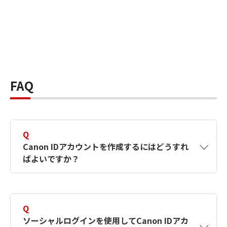
FAQ
Q
Canon IDアカウントを作成するにはどうすれ
ばよいですか？
A
Canon IDアカウントは、氏名、メールアドレス
とパスワードを入力して作成できます。ソーシ
Q
ャルログインを使用して作成することもできま
ソーシャルログインを使用してCanon IDアカ
す。詳しい作成方法は
【カメラ】Canon IDとは