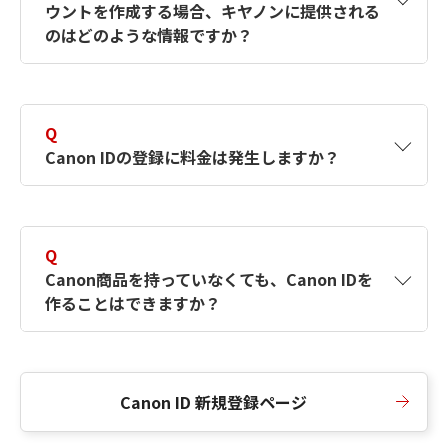
ウントを作成する場合、キヤノンに提供される
何ですか？Canon IDの作成方法は？
をご確認く
のはどのような情報ですか？
ださい。
A
キヤノンはメールアドレスと一部の情報（お客
さまが共有設定しているもの）をお客さまが選
Q
択したサービスから取得します。アカウントを
Canon IDの登録に料金は発生しますか？
簡単に作成できるように、この情報を使用して
Canon IDの登録フォームを入力します。
A
Canon IDの登録には料金は発生しません。
Q
Canon商品を持っていなくても、Canon IDを
作ることはできますか？
A
Canon商品をお持ちでなくても、Canon IDを作
ることができます。
Canon ID 新規登録ページ