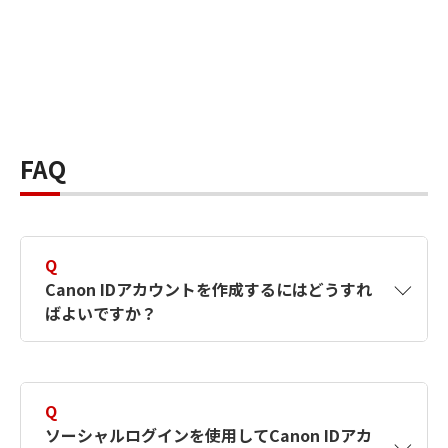
FAQ
Q
Canon IDアカウントを作成するにはどうすれ
ばよいですか？
A
Canon IDアカウントは、氏名、メールアドレス
とパスワードを入力して作成できます。ソーシ
Q
ャルログインを使用して作成することもできま
ソーシャルログインを使用してCanon IDアカ
す。詳しい作成方法は
【カメラ】Canon IDとは