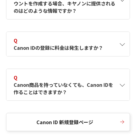
ウントを作成する場合、キヤノンに提供される
何ですか？Canon IDの作成方法は？
をご確認く
のはどのような情報ですか？
ださい。
A
キヤノンはメールアドレスと一部の情報（お客
さまが共有設定しているもの）をお客さまが選
Q
択したサービスから取得します。アカウントを
Canon IDの登録に料金は発生しますか？
簡単に作成できるように、この情報を使用して
Canon IDの登録フォームを入力します。
A
Canon IDの登録には料金は発生しません。
Q
Canon商品を持っていなくても、Canon IDを
作ることはできますか？
A
Canon商品をお持ちでなくても、Canon IDを作
ることができます。
Canon ID 新規登録ページ