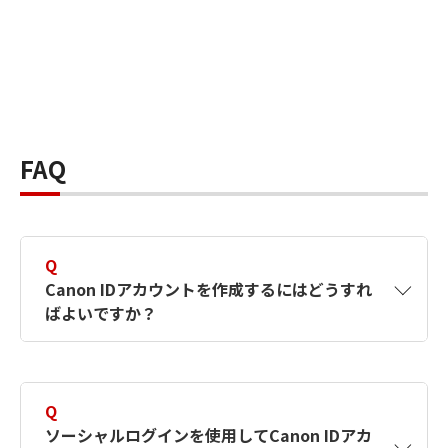
FAQ
Q
Canon IDアカウントを作成するにはどうすれ
ばよいですか？
A
Canon IDアカウントは、氏名、メールアドレス
とパスワードを入力して作成できます。ソーシ
Q
ャルログインを使用して作成することもできま
ソーシャルログインを使用してCanon IDアカ
す。詳しい作成方法は
【カメラ】Canon IDとは