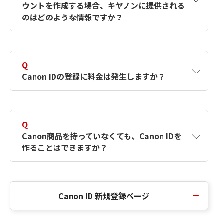
ウントを作成する場合、キヤノンに提供される
何ですか？Canon IDの作成方法は？
をご確認く
のはどのような情報ですか？
ださい。
A
キヤノンはメールアドレスと一部の情報（お客
さまが共有設定しているもの）をお客さまが選
Q
択したサービスから取得します。アカウントを
Canon IDの登録に料金は発生しますか？
簡単に作成できるように、この情報を使用して
Canon IDの登録フォームを入力します。
A
Canon IDの登録には料金は発生しません。
Q
Canon商品を持っていなくても、Canon IDを
作ることはできますか？
A
Canon商品をお持ちでなくても、Canon IDを作
ることができます。
Canon ID 新規登録ページ