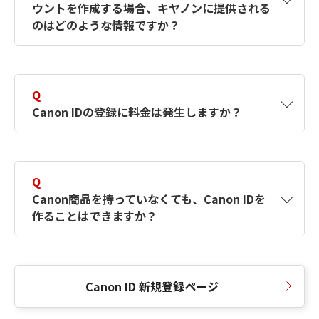
ウントを作成する場合、キヤノンに提供される
何ですか？Canon IDの作成方法は？
をご確認く
のはどのような情報ですか？
ださい。
A
キヤノンはメールアドレスと一部の情報（お客
さまが共有設定しているもの）をお客さまが選
Q
択したサービスから取得します。アカウントを
Canon IDの登録に料金は発生しますか？
簡単に作成できるように、この情報を使用して
Canon IDの登録フォームを入力します。
A
Canon IDの登録には料金は発生しません。
Q
Canon商品を持っていなくても、Canon IDを
作ることはできますか？
A
Canon商品をお持ちでなくても、Canon IDを作
ることができます。
Canon ID 新規登録ページ