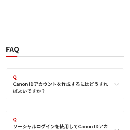
FAQ
Q
Canon IDアカウントを作成するにはどうすれ
ばよいですか？
A
Canon IDアカウントは、氏名、メールアドレス
とパスワードを入力して作成できます。ソーシ
Q
ャルログインを使用して作成することもできま
ソーシャルログインを使用してCanon IDアカ
す。詳しい作成方法は
【カメラ】Canon IDとは